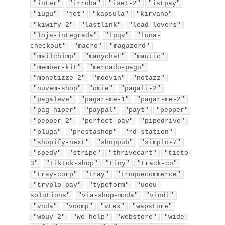
"inter"
"irroba"
"iset-2"
"istpay"
"iugu"
"jet"
"kapsula"
"kirvano"
"kiwify-2"
"lastlink"
"lead-lovers"
"loja-integrada"
"lpqv"
"luna-
checkout"
"macro"
"magazord"
"mailchimp"
"manychat"
"mautic"
"member-kit"
"mercado-pago"
"monetizze-2"
"moovin"
"notazz"
"nuvem-shop"
"omie"
"pagali-2"
"pagaleve"
"pagar-me-1"
"pagar-me-2"
"pag-hiper"
"paypal"
"payt"
"pepper"
"pepper-2"
"perfect-pay"
"pipedrive"
"pluga"
"prestashop"
"rd-station"
"shopify-next"
"shoppub"
"simplo-7"
"spedy"
"stripe"
"thrivecart"
"ticto-
3"
"tiktok-shop"
"tiny"
"track-co"
"tray-corp"
"tray"
"troquecommerce"
"tryplo-pay"
"typeform"
"uoou-
solutions"
"via-shop-moda"
"vindi"
"vnda"
"voomp"
"vtex"
"wapstore"
"wbuy-2"
"we-help"
"webstore"
"wide-