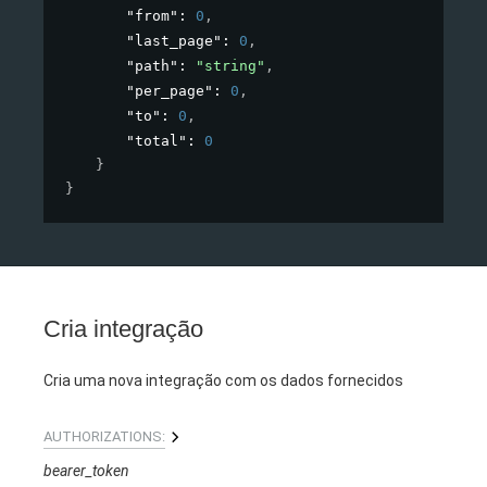
"from"
: 
0
,
"last_page"
: 
0
,
"path"
: 
"string"
,
"per_page"
: 
0
,
"to"
: 
0
,
"total"
: 
0
}
}
Cria integração
Cria uma nova integração com os dados fornecidos
AUTHORIZATIONS:
bearer_token