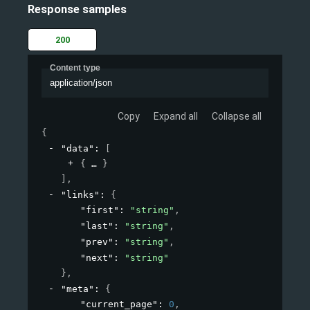
Response samples
200
Content type
application/json
Copy
Expand all
Collapse all
{
"data"
: 
[
{
}
]
,
"links"
: 
{
"first"
: 
"string"
,
"last"
: 
"string"
,
"prev"
: 
"string"
,
"next"
: 
"string"
}
,
"meta"
: 
{
"current_page"
: 
0
,