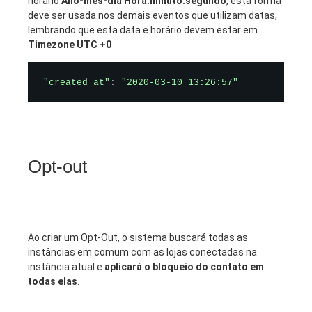
horário
Ano-mês-dia Hora:minuto:segundo
, esta forma
deve ser usada nos demais eventos que utilizam datas,
lembrando que esta data e horário devem estar em
Timezone UTC +0
"created_at"
:
"2020-03-10 13:26:57"
Opt-out
Ao criar um Opt-Out, o sistema buscará todas as
instâncias em comum com as lojas conectadas na
instância atual e
aplicará o bloqueio do contato em
todas elas
.