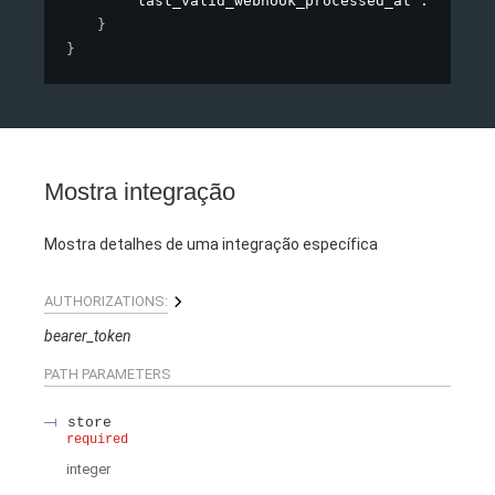
"last_valid_webhook_processed_at"
: 
"2022-
}
}
Mostra integração
Mostra detalhes de uma integração específica
AUTHORIZATIONS:
bearer_token
PATH
PARAMETERS
store
required
integer