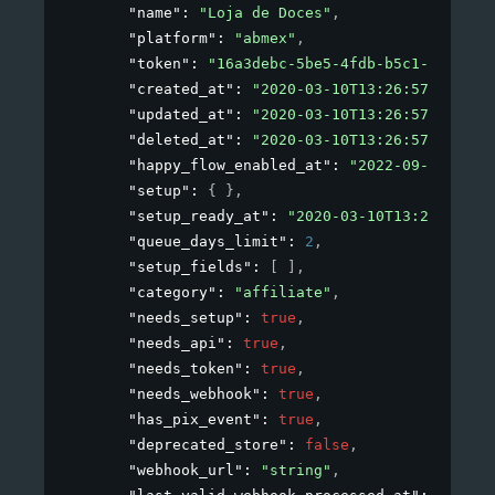
"name"
: 
"Loja de Doces"
,
"platform"
: 
"abmex"
,
"token"
: 
"16a3debc-5be5-4fdb-b5c1-693c662
"created_at"
: 
"2020-03-10T13:26:57+00:00"
"updated_at"
: 
"2020-03-10T13:26:57+00:00"
"deleted_at"
: 
"2020-03-10T13:26:57+00:00"
"happy_flow_enabled_at"
: 
"2022-09-019T10:
"setup"
: 
{ }
,
"setup_ready_at"
: 
"2020-03-10T13:26:57+00
"queue_days_limit"
: 
2
,
"setup_fields"
: 
[ ]
,
"category"
: 
"affiliate"
,
"needs_setup"
: 
true
,
"needs_api"
: 
true
,
"needs_token"
: 
true
,
"needs_webhook"
: 
true
,
"has_pix_event"
: 
true
,
"deprecated_store"
: 
false
,
"webhook_url"
: 
"string"
,