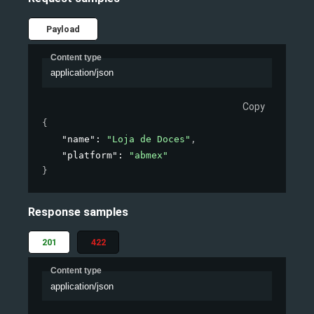
Payload
Content type
application/json
Copy
{
"name"
: 
"Loja de Doces"
,
"platform"
: 
"abmex"
}
Response samples
201
422
Content type
application/json