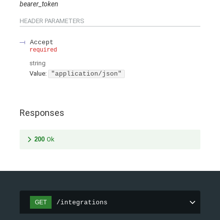
bearer_token
HEADER
PARAMETERS
Accept
required
string
Value
:
"application/json"
Responses
200
Ok
/integrations
GET