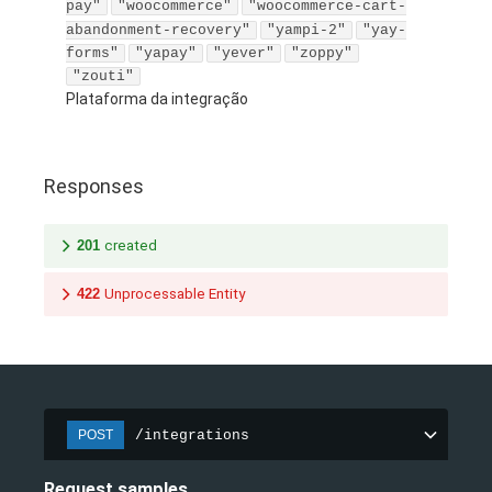
pay"
"woocommerce"
"woocommerce-cart-
abandonment-recovery"
"yampi-2"
"yay-
forms"
"yapay"
"yever"
"zoppy"
"zouti"
Plataforma da integração
Responses
201
created
422
Unprocessable Entity
/integrations
POST
Request samples