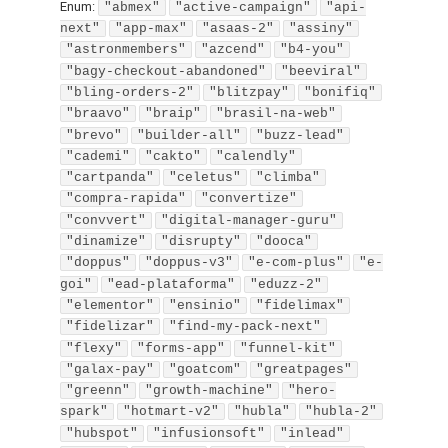
Enum
:
"abmex"
"active-campaign"
"api-
next"
"app-max"
"asaas-2"
"assiny"
"astronmembers"
"azcend"
"b4-you"
"bagy-checkout-abandoned"
"beeviral"
"bling-orders-2"
"blitzpay"
"bonifiq"
"braavo"
"braip"
"brasil-na-web"
"brevo"
"builder-all"
"buzz-lead"
"cademi"
"cakto"
"calendly"
"cartpanda"
"celetus"
"climba"
"compra-rapida"
"convertize"
"convvert"
"digital-manager-guru"
"dinamize"
"disrupty"
"dooca"
"doppus"
"doppus-v3"
"e-com-plus"
"e-
goi"
"ead-plataforma"
"eduzz-2"
"elementor"
"ensinio"
"fidelimax"
"fidelizar"
"find-my-pack-next"
"flexy"
"forms-app"
"funnel-kit"
"galax-pay"
"goatcom"
"greatpages"
"greenn"
"growth-machine"
"hero-
spark"
"hotmart-v2"
"hubla"
"hubla-2"
"hubspot"
"infusionsoft"
"inlead"