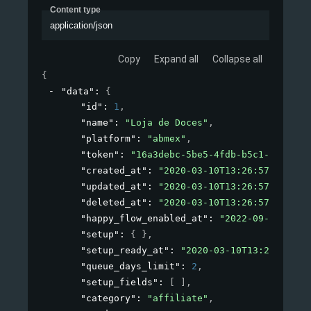
Content type
application/json
Copy
Expand all
Collapse all
{
"data"
: 
{
"id"
: 
1
,
"name"
: 
"Loja de Doces"
,
"platform"
: 
"abmex"
,
"token"
: 
"16a3debc-5be5-4fdb-b5c1-693c662
"created_at"
: 
"2020-03-10T13:26:57+00:00"
"updated_at"
: 
"2020-03-10T13:26:57+00:00"
"deleted_at"
: 
"2020-03-10T13:26:57+00:00"
"happy_flow_enabled_at"
: 
"2022-09-019T10:
"setup"
: 
{ }
,
"setup_ready_at"
: 
"2020-03-10T13:26:57+00
"queue_days_limit"
: 
2
,
"setup_fields"
: 
[ ]
,
"category"
: 
"affiliate"
,