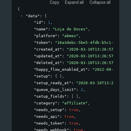
Copy
Expand all
Collapse all
{
"data"
: 
{
"id"
: 
1
,
"name"
: 
"Loja de Doces"
,
"platform"
: 
"abmex"
,
"token"
: 
"16a3debc-5be5-4fdb-b5c1-693c662
"created_at"
: 
"2020-03-10T13:26:57+00:00"
"updated_at"
: 
"2020-03-10T13:26:57+00:00"
"deleted_at"
: 
"2020-03-10T13:26:57+00:00"
"happy_flow_enabled_at"
: 
"2022-09-019T10:
"setup"
: 
{ }
,
"setup_ready_at"
: 
"2020-03-10T13:26:57+00
"queue_days_limit"
: 
2
,
"setup_fields"
: 
[ ]
,
"category"
: 
"affiliate"
,
"needs_setup"
: 
true
,
"needs_api"
: 
true
,
"needs_token"
: 
true
,
"needs_webhook"
: 
true
,