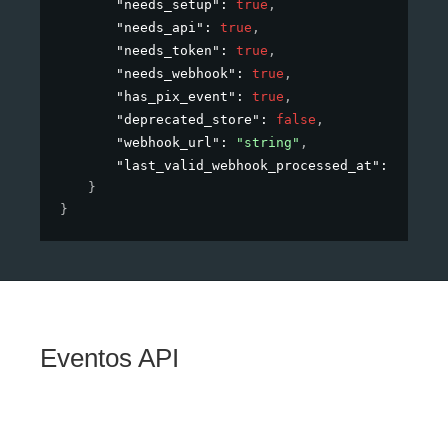
"needs_setup"
: 
true
,
"needs_api"
: 
true
,
"needs_token"
: 
true
,
"needs_webhook"
: 
true
,
"has_pix_event"
: 
true
,
"deprecated_store"
: 
false
,
"webhook_url"
: 
"string"
,
"last_valid_webhook_processed_at"
: 
"2022-
}
}
Eventos API