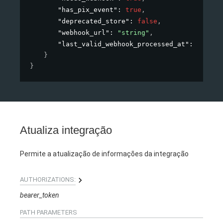
"has_pix_event"
: 
true
,
"deprecated_store"
: 
false
,
"webhook_url"
: 
"string"
,
"last_valid_webhook_processed_at"
: 
"2022-
}
}
Atualiza integração
Permite a atualização de informações da integração
AUTHORIZATIONS:
bearer_token
PATH
PARAMETERS