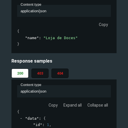
Content type
application/json
Copy
{
"name"
: 
"Loja de Doces"
}
Response samples
200
403
404
Content type
application/json
Copy
Expand all
Collapse all
{
"data"
: 
{
"id"
: 
1
,